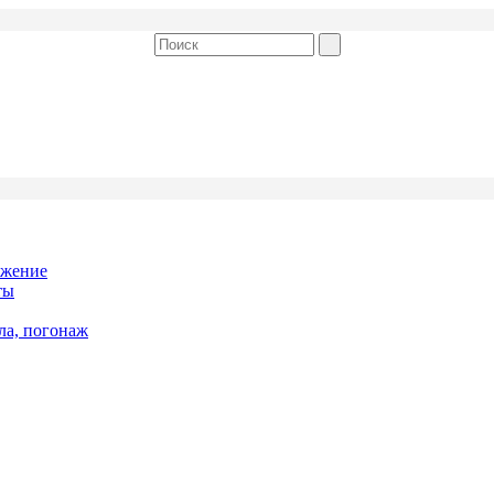
бжение
ты
ла, погонаж