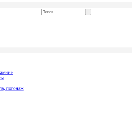
бжение
ты
ла, погонаж