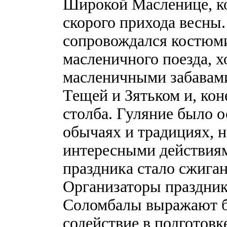
Широкой Масленице, ко
скорого прихода весны
сопровождался костюм
масленичного поезда, х
масленичными забавами
Тещей и Зятьком и, кон
столба. Гуляние было 
обычаях и традициях, 
интересными действиям
праздника стало сжига
Организаторы праздника
Соломбалы выражают б
содействие в подготовк