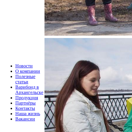
Новости
О компании
Полезные
статьи
Варибонд в
Архангельске
Продукция
Партнёры
Контакты
Наша жизнь
Вакансии