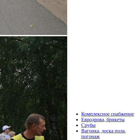
Комплексное снабжение
Евродрова, брикеты
Срубы
Вагонка, доска пола,
погонаж