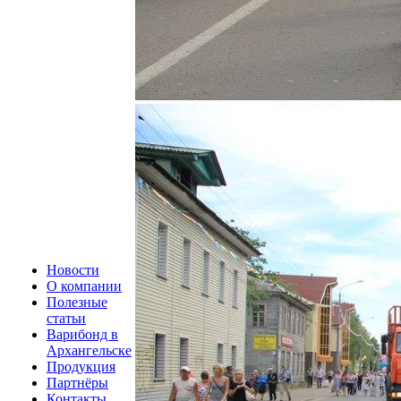
Новости
О компании
Полезные
статьи
Варибонд в
Архангельске
Продукция
Партнёры
Контакты