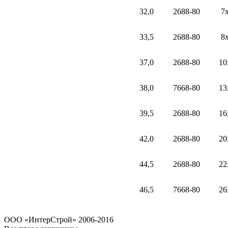
32,0
2688-80
7
33,5
2688-80
8
37,0
2688-80
10
38,0
7668-80
13
39,5
2688-80
16
42,0
2688-80
20
44,5
2688-80
22
46,5
7668-80
26
OOO «ИнтерСтрой» 2006-2016