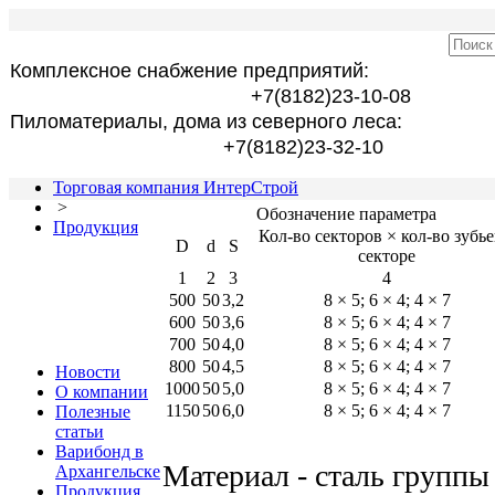
Комплексное снабжение предприятий:
+7(8182)23-10-08
Пиломатериалы, дома из северного леса:
+7(8182)23-32-10
Торговая компания ИнтерСтрой
>
Обозначение параметра
Продукция
Кол-во секторов × кол-во зубье
D
d
S
секторе
1
2
3
4
500
50
3,2
8 × 5; 6 × 4; 4 × 7
600
50
3,6
8 × 5; 6 × 4; 4 × 7
700
50
4,0
8 × 5; 6 × 4; 4 × 7
800
50
4,5
8 × 5; 6 × 4; 4 × 7
Новости
1000
50
5,0
8 × 5; 6 × 4; 4 × 7
О компании
1150
50
6,0
8 × 5; 6 × 4; 4 × 7
Полезные
статьи
Варибонд в
Материал - сталь группы
Архангельске
Продукция