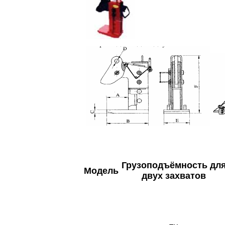
Грузоподъём
ность дл
Модель
двух
захватов