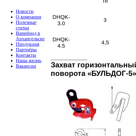
тн
Новости
DHQK-
О компании
3
Полезные
3.0
статьи
Варибонд в
Архангельске
DHQK-
4,5
Продукция
4.5
Партнёры
Контакты
_______________
Наша жизнь
Захват горизонтальны
Вакансии
поворота «БУЛЬДОГ-5