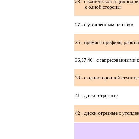
23 - с конической и цилиндр
с одной стороны
27 - с утопленным центром
35 - прямого профиля, рабо
36,37,40 - с запресованными
38 - с односторонней ступиц
41 - диски отрезные
42 - диски отрезные с утопл