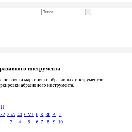
разивного инструмента
расшифровка маркировки абразивных инструментов.
аркировки абразивного инструмента.
 H
x32
25А
40
СМ1
6
К
30
А
2
3
4
5
6
7
8
9
10