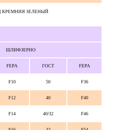
Д КРЕМНИЯ ЗЕЛЕНЫЙ
ШЛИФЗЕРНО
FEPA
ГОСТ
FEPA
F10
50
F36
F12
40
F40
F14
40/32
F46
F16
32
F54