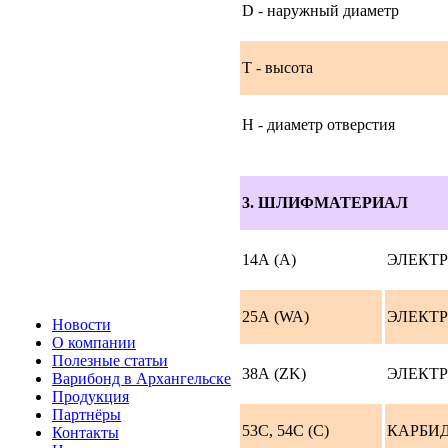
D - наружный диаметр
T - высота
H - диаметр отверстия
3. ШЛИФМАТЕРИАЛ
14А (A)
ЭЛЕКТ
25А (WA)
ЭЛЕКТ
Новости
О компании
Полезные статьи
38А (ZK)
ЭЛЕКТ
Варибонд в Архангельске
Продукция
Партнёры
53С, 54C (C)
КАРБИ
Контакты