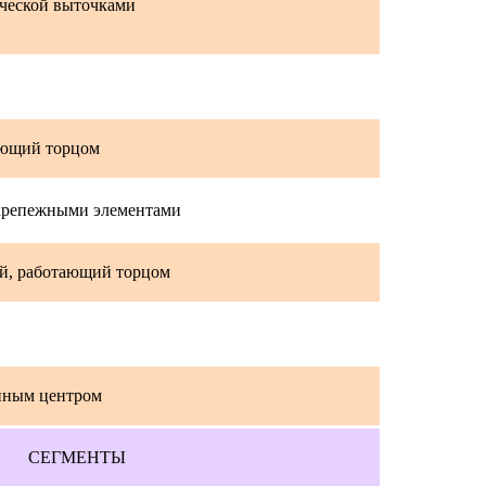
ической выточками
тающий торцом
 крепежными элементами
ей, работающий торцом
енным центром
СЕГМЕНТЫ