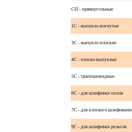
СП - прямоугольные
1С - выпукло-вогнутые
3С - выпукло-плоские
4С - плоско-выпуклые
5С - трапециевидные
6С - для шлифовки полов
7С - для плоского шлифовани
9С - для шлифовки рельсов