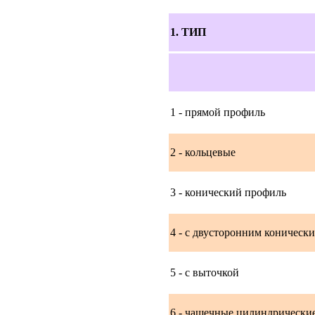
1. ТИП
1 - прямой профиль
2 - кольцевые
3 - конический профиль
4 - с двусторонним коническ
5 - с выточкой
6 - чашечные цилиндрически