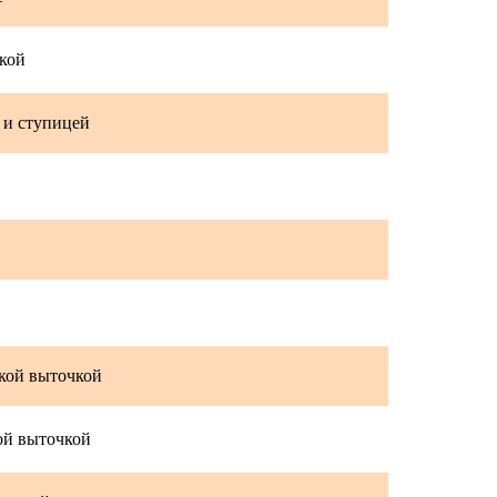
чкой
й и ступицей
ской выточкой
кой выточкой