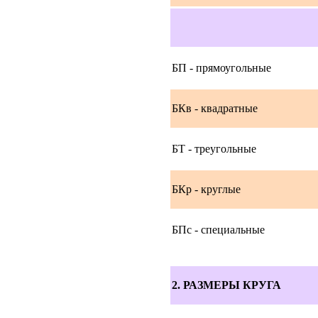
БП - прямоугольные
БКв - квадратные
БТ - треугольные
БКр - круглые
БПс - специальные
2. РАЗМЕРЫ КРУГА