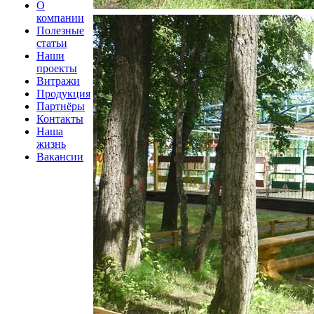
О
компании
Полезные
статьи
Наши
проекты
Витражи
Продукция
Партнёры
Контакты
Наша
жизнь
Вакансии