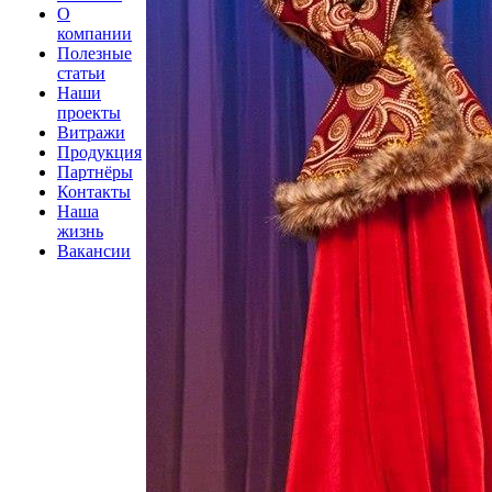
О
компании
Полезные
статьи
Наши
проекты
Витражи
Продукция
Партнёры
Контакты
Наша
жизнь
Вакансии