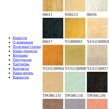
06011
NS6213
06016
Новости
06017
YG800903
YUGC60092
О компании
Полезные статьи
Наши проекты
Витражи
Продукция
Партнёры
Контакты
YUGC60904
YUGC60908
YUGC60917
Наша жизнь
Вакансии
TPO80-135
TPO80-116
TPO60-239