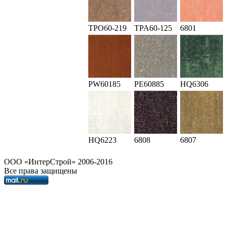
TPO60-219
TPA60-125
6801
PW60185
PE60885
HQ6306
HQ6223
6808
6807
OOO «ИнтерСтрой» 2006-2016
Все права защищены