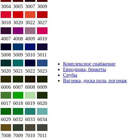
3004
3005
3007
3009
3018
3020
3022
3027
4007
4008
4009
4010
5008
5009
5010
5011
Комплексное снабжение
Евродрова, брикеты
5020
5021
5022
5023
Срубы
Вагонка, доска пола, погонаж
6006
6007
6008
6009
6017
6018
6019
6020
6029
6032
6033
6034
7008
7009
7010
7011