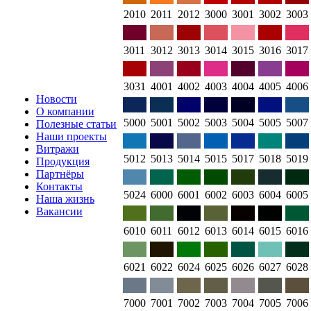
2010
2011
2012
3000
3001
3002
3003
3011
3012
3013
3014
3015
3016
3017
3031
4001
4002
4003
4004
4005
4006
Новости
О компании
5000
5001
5002
5003
5004
5005
5007
Полезные статьи
Наши проекты
Витражи
5012
5013
5014
5015
5017
5018
5019
Продукция
Партнёры
Контакты
5024
6000
6001
6002
6003
6004
6005
Наша жизнь
Вакансии
6010
6011
6012
6013
6014
6015
6016
6021
6022
6024
6025
6026
6027
6028
7000
7001
7002
7003
7004
7005
7006