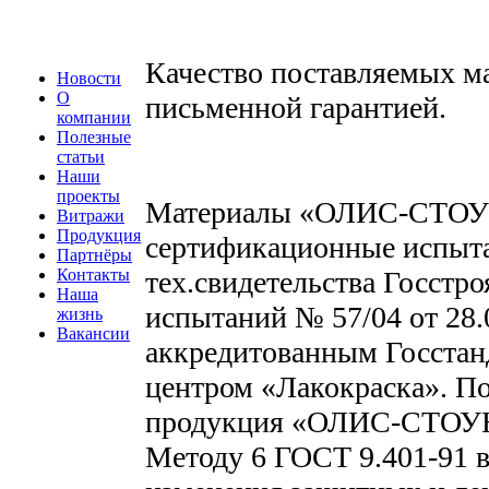
Качество поставляемых м
Новости
О
письменной гарантией.
компании
Полезные
статьи
Наши
проекты
Материалы «ОЛИС-СТОУН
Витражи
Продукция
сертификационные испыта
Партнёры
Контакты
тех.свидетельства Госстр
Наша
испытаний № 57/04 от 28.
жизнь
Вакансии
аккредитованным Госстан
центром «Лакокраска». По
продукция «ОЛИС-СТОУН
Методу 6 ГОСТ 9.401-91 в