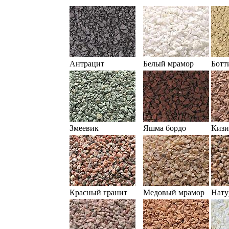
Антрацит
Белый мрамор
Ботт
Змеевик
Яшма бордо
Кизи
Красный гранит
Медовый мрамор
Нату