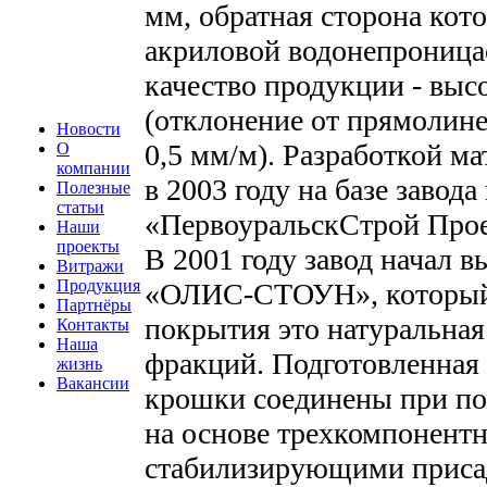
мм, обратная сторона кот
акриловой водонепроница
качество продукции - выс
(отклонение от прямолине
Новости
0,5 мм/м). Разработкой м
О
компании
в 2003 году на базе завод
Полезные
статьи
«ПервоуральскСтрой Прое
Наши
проекты
В 2001 году завод начал 
Витражи
Продукция
«ОЛИС-СТОУН», который 
Партнёры
покрытия это натуральна
Контакты
Наша
фракций. Подготовленная
жизнь
Вакансии
крошки соединены при по
на основе трехкомпонент
стабилизирующими приса