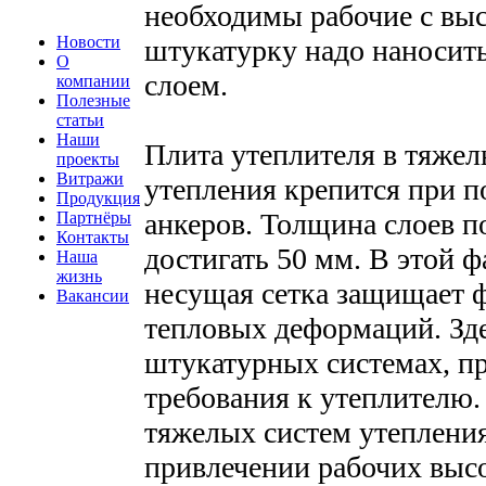
необходимы рабочие с вы
Новости
штукатурку надо наносит
О
слоем.
компании
Полезные
статьи
Наши
Плита утеплителя в тяже
проекты
Витражи
утепления крепится при 
Продукция
анкеров. Толщина слоев п
Партнёры
Контакты
достигать 50 мм. В этой 
Наша
жизнь
несущая сетка защищает 
Вакансии
тепловых деформаций. Зде
штукатурных системах, п
требования к утеплителю.
тяжелых систем утепления
привлечении рабочих высо