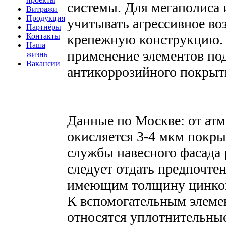
системы. Для мегаполиса
Витражи
Продукция
учитывать агрессивное в
Партнёры
Контакты
крепежную конструкцию. 
Наша
применение элементов по
жизнь
Вакансии
антикоррозийного покрыт
Данные по Москве: от ат
окисляется 3-4 мкм покры
службы навесного фасада р
следует отдать предпочте
имеющим толщину цинково
К вспомогательным элеме
относятся уплотнительны