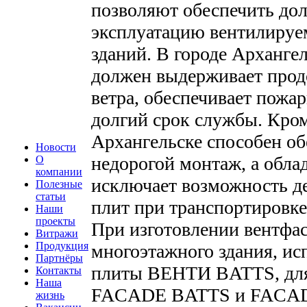
позволяют обеспечить дол
эксплуатацию вентилируе
зданий. В городе Арханге
должен выдерживает про
ветра, обеспечивает пожа
долгий срок службы. Кром
Архангельске способен об
Новости
недорогой монтаж, а обла
О
компании
исключает возможность д
Полезные
статьи
плит при транспортировке
Наши
проекты
При изготовлении вентфас
Витражи
Продукция
многоэтажного здания, ис
Партнёры
плиты ВЕНТИ BATTS, для
Контакты
Наша
FACADE BATTS и FACADE
жизнь