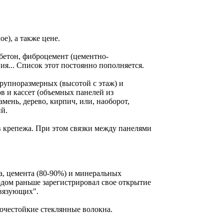
е), а также цене.
бетон, фиброцемент (цементно-
я... Список этот постоянно пополняется.
рупноразмерных (высотой с этаж) и
в и кассет (объемных панелей из
ень, дерево, кирпич, или, наоборот,
й.
 крепежа. При этом связки между панелями
, цемента (80-90%) и минеральных
годом раньше зарегистрировал свое открытие
связующих".
очестойкие стеклянные волокна.