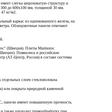
 имеет слегка шероховатую структуру и
300 до 600х100 мм, толщиной 30 мм.
47 кг/м2.
льный каркас из оцинкованного железа, на
 ветра. Облицовочные панели отвечают
й.
oc" (Швеция). Плиты Marmoroc
 Швеции). Появились и российские
тр (АТ-Центр, Россия) в составе системы
 отдельных слоев стекловолокна.
ом) или покрыта природной каменной
0°С, панели имеют повышенную прочность.
 и также проходит термообработку при