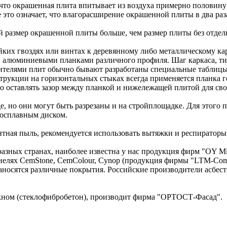
что окрашенная плита впитывает из воздуха примерно половину 
ке это означает, что влагорасширение окрашенной плиты в два р
размер окрашенной плиты больше, чем размер плиты без отдел
йких гвоздях или винтах к деревянному либо металлическому к
и алюминиевыми планками различного профиля. Шаг каркаса, т
ителями плит обычно бывают разработаны специальные таблицы, 
трукции на горизонтальных стыках всегда применяется планка г
о оставлять зазор между планкой и нижележащей плитой для св
е, но они могут быть разрезаны и на стройплощадке. Для этог
осплавным диском.
нтная пыль, рекомендуется использовать вытяжки и респираторы
зных странах, наиболее известна у нас продукция фирм "OY Min
панелях CemStone, CemColour, Cynop (продукция фирмы "LTM-C
 наносятся различные покрытия. Российские производители асбе
ном (стеклофибробетон), производит фирма "ОРТОСТ-Фасад".