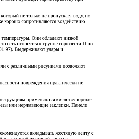
который не только не пропускает воду, но
кже хорошо сопротивляются воздействию
х температуры. Они обладают низкой
то есть относятся к группе горючести П по
01-97). Выдерживают удары и
ели с различными рисунками позволяют
Опасности повреждения практически не
конструкциям применяются кислотоупорные
резы или нержавеющие заклепки. Панели
екомендуется вкладывать жестяную ленту с
 из загнутой жестяной ленты с