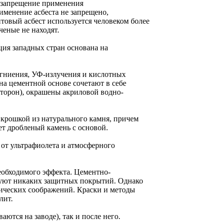
а запрещение применения
рименение асбеста не запрещено,
товый асбест используется человеком более
ченые не находят.
ция западных стран основана на
, гниения, УФ-излучения и кислотных
а цементной основе сочетают в себе
сторон), окрашены акриловой водно-
крошкой из натурального камня, причем
ет дробленый камень с основой.
от ультрафиолета и атмосферного
еобходимого эффекта. Цементно-
ебуют никаких защитных покрытий. Однако
тических соображений. Краски и методы
лит.
тся на заводе), так и после него.