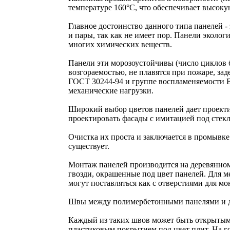
температуре 160°С, что обеспечивает высоку
Главное достоинство данного типа панелей - 
и пары, так как не имеет пор. Панели эколо
многих химических веществ.
Панели эти морозоустойчивы (число циклов б
возгораемостью, не плавятся при пожаре, зад
ГОСТ 30244-94 и группе воспламеняемости 
механические нагрузки.
Широкий выбор цветов панелей дает проект
проектировать фасады с имитацией под стекл
Очистка их проста и заключается в промывке
существует.
Монтаж панелей производится на деревянном
гвозди, окрашенные под цвет панелей. Для
могут поставляться как с отверстиями для мон
Швы между полимербетонными панелями и д
Каждый из таких швов может быть открытым 
пластиковым покрытием под цвет плит. На г