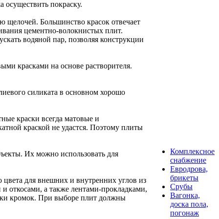
а осуществить покраску.
ю щелочей. Большинство красок отвечает
шивания цементно-волокнистых плит.
ускать водяной пар, позволяя конструкции
ыми красками на основе растворителя.
алиевого силиката в основном хорошо
тные краски всегда матовые и
тной краской не удастся. Поэтому плиты
Комплексное
бъекты. Их можно использовать для
снабжение
Евродрова,
брикеты
 цвета для внешних и внутренних углов из
Срубы
и откосами, а также лентами-прокладками,
Вагонка,
тки кромок. При выборе плит должны
доска пола,
погонаж