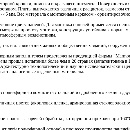
морной крошки, цемента и красящего пигмента. Поверхность их
тавом. Плиты выпускаются различных расцветок, размером от 
 45 мм. Вес материала с монтажным каркасом - ориентировочно 
вующие цвету панелей. Для монтажа панелей применяется специа
есмотря на простоту монтажа, конструкция устойчива к порывам
 атмосферным воздействиям.
, так и для высотных жилых и общественных зданий, сооружени
морным заполнителем представлены продукцией фирмы "Marmor
огия прошла испытания более чем в 20 странах (запатентована в
Архитектурно-технологический и научно-исследовательский цен
лагает аналогичные отделочные материалы.
 полиэфирного композита с основой из дробленого камня и двух
зличных цветов (акриловая пленка, армированная стекловолокн
роизводства - горячей обработке, которую они проходят при 16
а жидкой полиэфирной основе) в процессе производства панелей