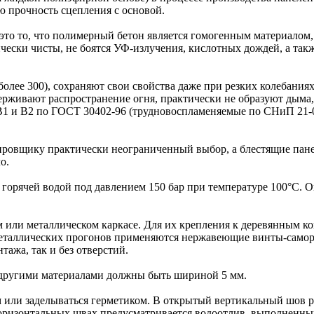
ю прочность сцепления с основой.
это то, что полимерный бетон является гомогенным материалом, 
гически чисты, не боятся УФ-излучения, кислотных дождей, а та
олее 300), сохраняют свои свойства даже при резких колебания
ерживают распространение огня, практически не образуют дыма, 
В1 и В2 по ГОСТ 30402-96 (трудновоспламеняемые по СНиП 21-
ировщику практически неограниченный выбор, а блестящие пан
о.
 горячей водой под давлением 150 бар при температуре 100°C. 
 или металлическом каркасе. Для их крепления к деревянным 
 металлических прогонов применяются нержавеющие винты-само
тажа, так и без отверстий.
ругими материалами должны быть шириной 5 мм.
или заделываться герметиком. В открытый вертикальный шов р
оризонтальных швах предусматривается водоотлив, выполненный