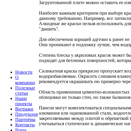
Загрунтованной плите можно оставить ее изн
Наиболее важным критерием при выборе крас
данному требованию. Например, все латексн
Алкидные же краски нельзя использовать для
"дышать".
Для обеспечения хорошей адгезии к ранее н
Они проникают в подложку лучше, чем водор
Степень блеска у акриловых красок может бы
подходят для бетонных поверхностей, которы
Силикатная краска прекрасно пропускает воз
Новости
водоразбавляемые. Окрасить слишком влажн
О
рекомендуется окрашивать ею примерно чере
компании
Полезные
Область применения цементно-волокнистых п
статьи
облицовки не только стен, но также балконов
Наши
проекты
Панели могут комплектоваться специальными
Витражи
алюминия или оцинкованной стали, водоотл
Продукция
закрепляемыми между плитой и обрешеткой (
Партнёры
учитываться статические и динамические на
Контакты
Наша