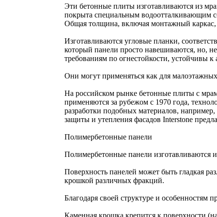
Эти бетонные плиты изготавливаются из мра
покрыта специальным водоотталкивающим сос
Общая толщина, включая монтажный каркас, -
Изготавливаются угловые планки, соответст
который панели просто навешиваются, но, н
требованиям по огнестойкости, устойчивы к
Они могут применяться как для малоэтажных
На российском рынке бетонные плиты с мра
применяются за рубежом с 1970 года, технол
разработки подобных материалов, например, 
защиты и утепления фасадов Interstone пред
Полимербетонные панели
Полимербетонные панели изготавливаются из
Поверхность панелей может быть гладкая ра
крошкой различных фракций.
Благодаря своей структуре и особенностям п
Каменная крошка крепится к поверхности (н