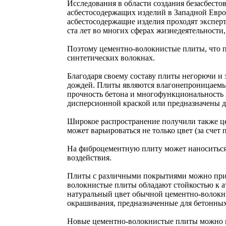
Исследования в области создания безасбест
асбестосодержащих изделий в Западной Европе
асбестосодержащие изделия проходят экспер
ста лет во многих сферах жизнедеятельности,
Поэтому цементно-волокнистые плиты, что пр
синтетических волокнах.
Благодаря своему составу плиты негорючи и 
дождей. Плиты являются влагонепроницаемым
прочность бетона и многофункциональность 
дисперсионной краской или предназначены дл
Широкое распространение получили также ц
может варьироваться не только цвет (за сче
На фиброцементную плиту может наноситься 
воздействия.
Плиты с различными покрытиями можно приме
волокнистые плиты обладают стойкостью к а
натуральный цвет обычной цементно-волокни
окрашивания, предназначенные для бетонных
Новые цементно-волокнистые плиты можно кр