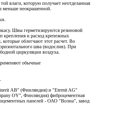
той влаги, которую получает неотделанная
аза меньше неокрашенной.
ки.
аркасу. Швы герметизируются резиновой
ип крепления и расход крепежных
которые облегчают этот расчет. Во
оризонтального шва (водослив). При
ободной циркуляции воздуха.
о применяют обычные
.
erit АВ" (Финляндия) и "Eternit AG"
ompany OY", Финляндия) фиброцементная
стоцементных панелей - ОАО "Волна", завод