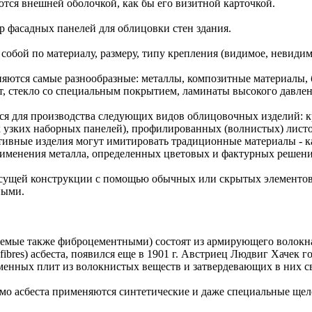
тся внешней оболочкой, как бы его визитной карточкой.
р фасадных панелей для облицовки стен здания.
обой по материалу, размеру, типу крепления (видимое, невидимо
яются самые разнообразные: металлы, композитные материалы, 
, стекло со специальным покрытием, ламинаты высокого давлени
я для производства следующих видов облицовочных изделий: к
 узких наборных панелей), профилированных (волнистых) листо
ивные изделия могут имитировать традиционные материалы - кам
рименения металла, определенных цветовых и фактурных решени
есущей конструкции с помощью обычных или скрытых элементов
ными.
емые также фиброцементными) состоят из армирующего волокна
ibres) асбеста, появился еще в 1901 г. Австриец Людвиг Хачек 
менных плит из волокнистых веществ и затвердевающих в них 
мо асбеста применяются синтетические и даже специальные щел