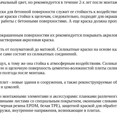
ачальный цвет, но рекомендуется в течение 2-х лет после монтаж
ки для бетонной поверхности служит ее стойкость к воздействи
ые краски стойки к щелочам, следовательно, подходят для окра
 работы с бетонными поверхностями. А еще краска должна проп
е окрашенным поверхностям их рекомендуется покрывать акрилов
астворимая акриловая краска.
ть от полуматовой до матовой. Силикатные краски на основе к
е сами состоят из силикатных соединений.
дух, к тому же она стойка к атмосферным воздействиям. Силика
ую и щелочную поверхность цементно-волокнистой плиты силика
з полгода после монтажа.
лит - новые здания и сооружения, а также реконструируемые о
 и цоколей.
 монтажными элементами и аксессуарами: планками различного
ивными листами со специальным покрытием, оконными сливами 
черная резина EPDM, белая ТРЕ), защитной краской для обрабо
грузки, внутренние напряжения, возникающие в плитах.