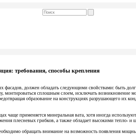
ция: требования, способы крепления
х фасадов, должен обладать следующими свойствами: быть дол
у, монтироваться сплошным слоем, исключать возникновение мо
предотвращая образование на конструкциях разрушающего их кон
ах чаще применяется минеральная вата, хотя иногда используют 
ожения плесневых грибков, а также обладает высокими тепло- 
еобходимо обращать внимание на возможность появления мощн