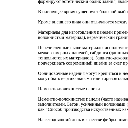
формируют эстетический облик здания, являю
В настоящее время существует большой выбо
Кроме внешнего вида они отличаются между с
Материалы для изготовления панелей примен
волокнистый материал), керамический гранит
Перечисленные выше материалы используютс
мелкоразмерных панелей, сайдинга (длинных
тонколистовых материалов). Защитно-декорат
подчеркивать современный дизайн за счет п
Облицовочные изделия могут крепиться к н
могут быть вертикальными или горизонталь
Цементно-волокнистые панели
Цементно-волокнистые панели (часто называ
заполнителей. Бетон, усиленный волокнами (f
как "Способ производства искусственных ка
На сегодняшний день в качестве фибры поми