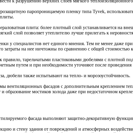
вести к разрушению верхних слоев мягкого теплоизоляционного
трозащитную паропроницаемую пленку типа Tyvek, использоват
 плиты.
раловатная плита: более плотный слой устанавливается на внеш
мягкий слой позволяет утеплителю лучше прилегать к неровност
нки у специалистов нет единого мнения. Тем не менее даже пр
что затраты на нее ничтожны по сравнению с общей стоимостью 
к правило, тарельчатыми пластиковыми дюбелями с плотной подг
счетным путем и при необходимости уточняют после проведения
за, дюбели также испытывают на тепло- и морозоустойчивость.
темы вентиляционных фасадов с дополнительным креплением те
 и образование мостиков холода даже при недостаточном крепле
нтилируемого фасада выполняют защитно-декоративную функци
цию и стену здания от повреждений и атмосферных воздействи