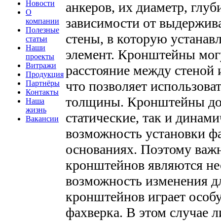
Новости
анкеров, их диаметр, глуб
О
зависимости от выдержив
компании
Полезные
стены, в которую устана
статьи
Наши
элемент. Кронштейны мог
проекты
Витражи
расстояние между стеной
Продукция
что позволяет использова
Партнёры
Контакты
толщины. Кронштейны до
Наша
жизнь
статические, так и динами
Вакансии
возможность установки ф
основаниях. Поэтому важ
кронштейнов являются не
возможность изменения д
кронштейнов играет особ
фахверка. В этом случае 