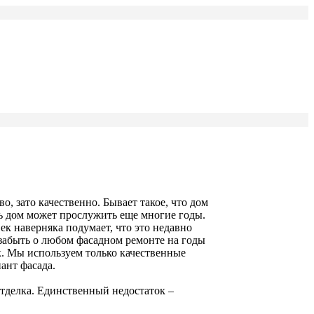
о, зато качественно. Бывает такое, что дом
дь дом может прослужить еще многие годы.
ек наверняка подумает, что это недавно
м забыть о любом фасадном ремонте на годы
к. Мы используем только качественные
ант фасада.
отделка. Единственный недостаток –