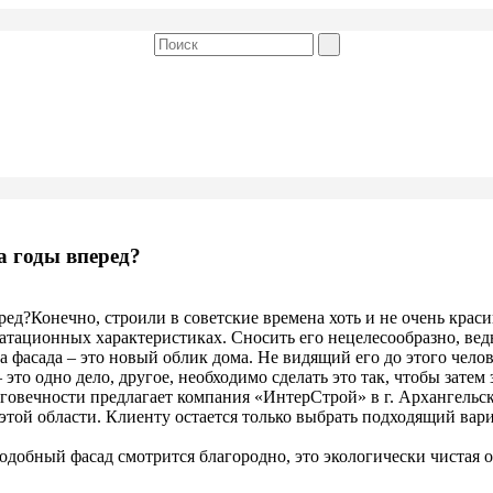
а годы вперед?
ред?Конечно, строили в советские времена хоть и не очень красив
атационных характеристиках. Сносить его нецелесообразно, ве
 фасада – это новый облик дома. Не видящий его до этого челов
 это одно дело, другое, необходимо сделать это так, чтобы зате
говечности предлагает компания «ИнтерСтрой» в г. Архангельс
той области. Клиенту остается только выбрать подходящий вари
добный фасад смотрится благородно, это экологически чистая 