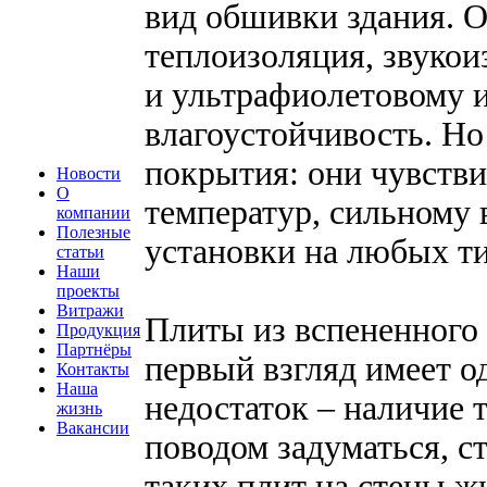
вид обшивки здания. О
теплоизоляция, звукои
и ультрафиолетовому 
влагоустойчивость. Но
покрытия: они чувств
Новости
О
температур, сильному 
компании
Полезные
установки на любых ти
статьи
Наши
проекты
Витражи
Плиты из вспененного 
Продукция
Партнёры
первый взгляд имеет од
Контакты
Наша
недостаток – наличие 
жизнь
Вакансии
поводом задуматься, с
таких плит на стены ж