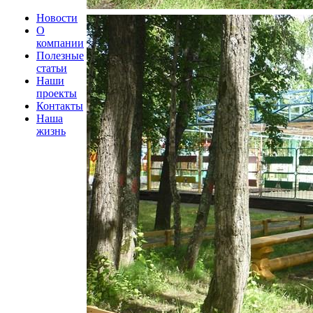
Новости
О
компании
Полезные
статьи
Наши
проекты
Контакты
Наша
жизнь