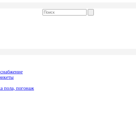
 снабжение
рикеты
ка пола, погонаж