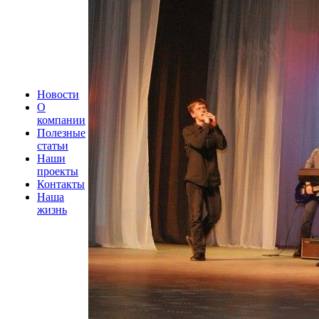
Новости
О
компании
Полезные
статьи
Наши
проекты
Контакты
Наша
жизнь