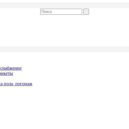
 снабжение
рикеты
ка пола, погонаж