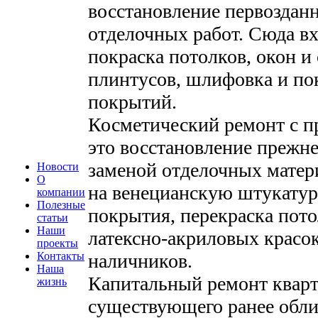
восстановление первозданн
отделочных работ. Сюда вх
покраска потолков, окон и 
плинтусов, шлифовка и по
покрытий.
Косметический ремонт с п
это восстановление прежне
заменой отделочных матер
Новости
О
на венецианскую штукатурк
компании
Полезные
покрытия, перекраска пото
статьи
Наши
латексно-акриловых красок
проекты
Контакты
наличников.
Наша
Капитальный ремонт кварт
жизнь
существующего ранее обли