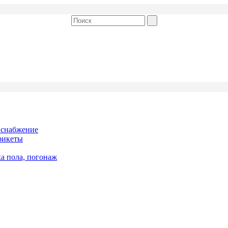
 снабжение
рикеты
ка пола, погонаж