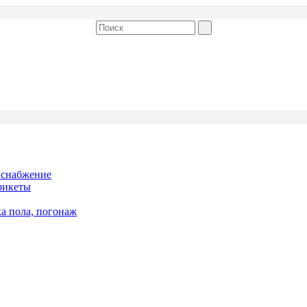
 снабжение
рикеты
ка пола, погонаж