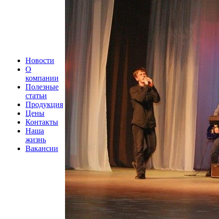
Новости
О
компании
Полезные
статьи
Продукция
Цены
Контакты
Наша
жизнь
Вакансии