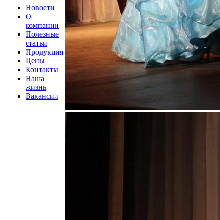
Новости
О
компании
Полезные
статьи
Продукция
Цены
Контакты
Наша
жизнь
Вакансии