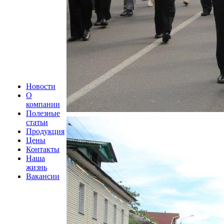
Новости
О
компании
Полезные
статьи
Продукция
Цены
Контакты
Наша
жизнь
Вакансии