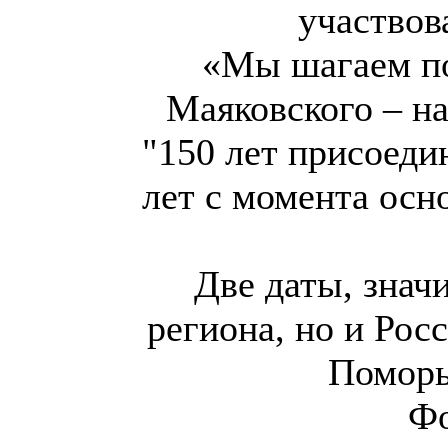
участвов
«Мы шагаем по
Маяковского – на
"150 лет присоеди
лет с момента осн
Две даты, знач
региона, но и Рос
Поморь
Фо