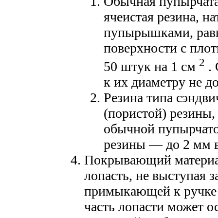
Обычная пупырчата
ячеистая резина, на
пупырышками, равн
поверхности с плот
2
50 штук на 1 см
.
к их диаметру не д
Резина типа сэндви
(пористой) резины
обычной пупырчато
резины — до 2 мм 
Покрывающий материа
лопасть, не выступая з
примыкающей к ручке 
часть лопасти может о