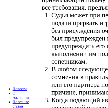
все требования, предъ
Судья может при п
подачи прервать иг
без присуждения оч
был предупрежден п
предупреждать его 
выполнении им пода
соперникам.
В любом следующем
сомнения в правиль
или его партнера по
Новости
причине, принима
О
компании
Когда подающий яв
Полезные
правильной подаче, 
статьи