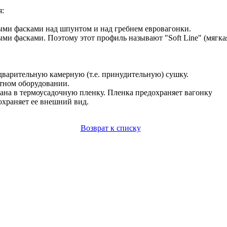
я:
ыми фасками над шпунтом и над гребнем евровагонки.
и фасками. Поэтому этот профиль называют "Soft Line" (мягкая
варительную камерную (т.е. принудительную) сушку.
тном оборудовании.
ана в термоусадочную пленку. Пленка предохраняет вагонку
храняет ее внешний вид.
Возврат к списку