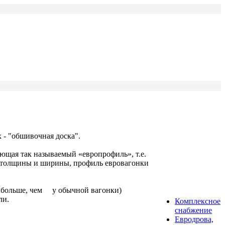
х - "обшивочная доска".
еющая так называемый «европрофиль», т.е.
х толщины и ширины, профиль евровагонки
о больше, чем у обычной вагонки)
ли.
Комплексное
снабжение
Евродрова,