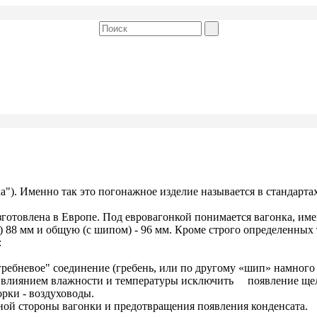
а"). Именно так это погонажное изделие называется в стандарта
изготовлена в Европе. Под евровагонкой понимается вагонка, им
) 88 мм и общую (с шипом) - 96 мм. Кроме строго определенны
:
ребневое" соединение (гребень, или по другому «шип» намног
д влиянием влажности и температуры исключить появление ще
ки - воздуховоды.
й стороны вагонки и предотвращения появления конденсата.