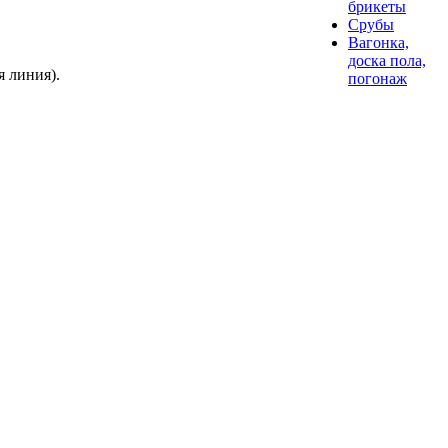
брикеты
Срубы
Вагонка,
доска пола,
 линия).
погонаж