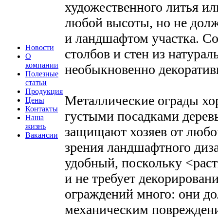
художественного литья ил
любой высоты, но не дол
и ландшафтом участка. Со
Новости
столбов и стен из натура
О
компании
необыкновенно декоратив
Полезные
статьи
Продукция
Металлические ограды хо
Цены
Контакты
густыми посадками деревь
Наша
жизнь
защищают хозяев от любо
Вакансии
зрения ландшафтного диз
удобный, поскольку <рас
и не требует декорировани
ограждений много: они до
механическим поврежден