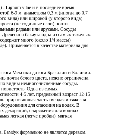
 Lignum vitae и в последнее время
ой 6-9 м, диаметром 0,3 м (иногда до 0,7
ого вида) или широкой (у второго вида)
ироста (не годичные слои) почти
альными рядами или ярусами. Сосуды
 Древесина бакаута одна из самых тяжелых:
 содержит много (около 1/4 массы)
е). Применяется в качестве материала для
 от юга Мексики до юга Бразилии и Боливии.
нь почти белого цвета, неясно ограничена.
рошо видны немногочисленные сосуды.
я пористость. Одна из самых
спелости 4-5 лет, предельный возраст 12-15
овь прирастающая часть твердая и тяжелая.
борудования для спасения на водах. В
ных декораций, снаряжения для водных
мая легкая (легче пробки), мягкая
а. Бамбук формально не является деревом.