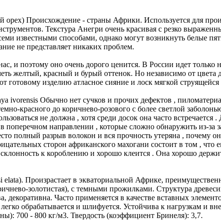
ий орех) Происхождение - страны Африки. Используется для про
нструментов. Текстура Анегри очень красивая с резко выраженн
семи известными способами, однако могут возникнуть белые пя
ние не представляет никаких проблем.
, и поэтому оно очень дорого ценится. В России идет только н
ть желтый, красный и бурый оттенок. Но независимо от цвета д
т готовому изделию атласное сияние и лоск мягкой струящейся 
orensis Обычно нет сучков и прочих дефектов , пиломатериа
емно-красного до коричнево-розового с более светлой заболонью
ьзоваться не должна , хотя среди досок она часто встречается .
в поперечном направлении , которые сложно обнаружить из-за з
то полный разрыв волокон и вся прочность утеряна , почему они
рицательных сторон африканского махогани состоит в том , что е
склонность к короблению и хорошо клеится . Она хорошо держит
si elata). Произрастает в экваториальной Африке, преимуществе
оричнево-золотистая), с темными прожилками. Структура древе
, декоративна. Часто применяется в качестве вставных элемент
м легко обрабатывается и шлифуется. Устойчива к нагрузкам и в
): 700 - 800 кг/м3. Твердость (коэффициент Бринеля): 3,7.