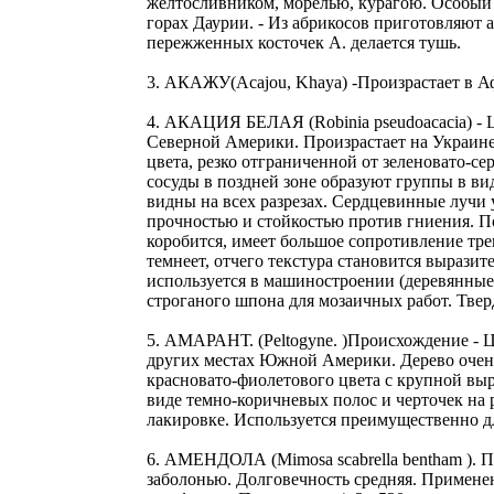
желтосливником, морелью, курагою. Особый в
горах Даурии. - Из абрикосов приготовляют 
пережженных косточек А. делается тушь.
3. АКАЖУ(Acajou, Khaya) -Произрастает в А
4. АКАЦИЯ БЕЛАЯ (Robinia pseudoacacia) - L
Северной Америки. Произрастает на Украине,
цвета, резко отграниченной от зеленовато-се
сосуды в поздней зоне образуют группы в ви
видны на всех разрезах. Сердцевинные лучи 
прочностью и стойкостью против гниения. По
коробится, имеет большое сопротивление тре
темнеет, отчего текстура становится выразит
используется в машиностроении (деревянные 
строганого шпона для мозаичных работ. Твер
5. АМАРАНТ. (Peltogyne. )Происхождение - 
других местах Южной Америки. Дерево очень 
красновато-фиолетового цвета с крупной выр
виде темно-коричневых полос и черточек на 
лакировке. Используется преимущественно для
6. АМЕНДОЛА (Mimosa scabrella bentham ). П
заболонью. Долговечность средняя. Применен