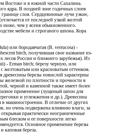
ем Востоке и в южной части Сахалина.
ого ядра. В поздней зоне годичных слоев
 границе слоя. Сердцевинные лучи узкие,
(отличается от последней узкой желтой
о ниже, чем у ясеня обыкновенного.
одстве мебели и строганого шпона. Кора
la) или бородавчатая (B. verrucosa) -
ubescent birch, получившая свое название из-
х лесов России и ближнего зарубежья). Из
i) - Erman birch; березу черную, или
лая с желтоватым или красноватым оттенком.
ля древесины березы повислой характерны
езы железной по плотности и прочности в
лтой, черной и каменной также имеет более
бразное применение (лущеный шпон для
ерегонки и углежжения и др.). Древесина
я в машиностроении. В отличие от других
в, но очень подвержена влиянию влаги, за
, открывая практически неограниченные
вым блеском и ее поверхности легко
комендуется. Основное применение березы
и каповая береза.