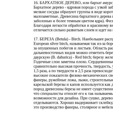
16. БАРХАТНОЕ ДЕРЕВО, или бархат амурский
Бархатное дерево - ядровая порода с узкой з
мелкие сосуды образуют группы в виде коро
малозаметные. Древесина бархатного дерева 
заболонью и более темным цветом ядра). Физ
Благодаря легкости обработки и красивому в
отличается сильно развитым слоем и идет на
17. БЕРЕЗА (Betula) - Birch. Наибольшее расп
European silver birch, называемая так из-за б
за опушенных побегов и листьев. Область ра
дальневосточных видов можно отметить березу 
даурскую (B. dahurica) - Red birch; березу же
Годичные слои заметны плохо. Сердцевинные
сравнительно высокая прочность, твердость, 
1,5 раза, а по твердости в 2,5 раза превосх
высокие показатели физико-механических св
фанеры, ружейные ложа, лыжи, строительные 
карельской березы и капов используется как
пород древесины береза не имеет существенн
что специалисты относят его к так называе
возможности для дизайна. При сушке, дерево
отделываются. Хорошо выдерживает склейку,
это производство фанеры, столярное и мебель