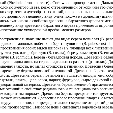
 (Pheilodendron amurense) - Cork wood, произрастает на Дальн
аболонью желтого цвета, резко отграниченной от коричневато-бур
тких черточек и дугообразных линий, направленных параллельно
по строению и внешнему виду очень похожа на древесину ясеня 
ико-механические свойства древесины бархатного дерева заметн
нешнему виду древесина бархатного дерева применяется впроизв
 изготовление укупорочной пробки мелких размеров.
ространение и значение имеют два вида: береза повислая (B. pendu
ородавок на молодых побегах, и береза пушистая (B. pubescens) - P
спространения обоих видов широка (1/2 площади всех лиственны
желтую, или ребристую (B. costata); березу каменную (B. ermani
лезную (B. schmidtii). Береза - безъядровая порода. Древесина бе
 лучи видны лишь на строго радиальных разрезах (расколах). Д
ударная вязкость, но малая стойкость к гниению. Древесина бер
одит древесину березы повислой и пушистой. Древесина березы же
ойств. Древесина березы повислой и пушистой находит многоо
детали, плиты, целлюлоза, паркет, фурфурол, сырье для сухой п
 декоративный материал. Древесина березы железной применяетс
ых отличий в свойствах радиального и тангенциального распило
мым капризным породам. Древесина березы прекрасно тонируется
 может искривляться. Древесина после просушки гладкая, с мато
 шурупы и гвозди, но предварительное сверление отверстий ре
ное производство. Наиболее ценна свивеватая карельская береза 