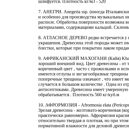
шлифуется. Плотность кг/м3 - 520
7. АНЕГРИ. Anegeria ssp. (иногда Итальянск
и особенно для производства музыкальных и
распиле. Обработка поверхности возможна в
материалами, содержащими кальций. Склеива
8. АТЛАСНОЕ ДЕРЕВО редко встречается у нас
украшения. Древесина этой породы может име
блестки, которые при покрытии лаком придаю
9. АФРИКАНСКИЙ МАХОГАНИ (Кайя) Khaya iv
хороший внешний вид. Цвет древесины - от т
коричневый цвет , часто с прожилками и испол
имеются отлупы и зигзагообразные трещины 
поперечные трещины означают , что имеет мес
случается в большом количестве . Одна из от
антисептиками. Древесина имеет умеренную 
обрабатывается . Плотность 560 кг/куб.м
10. АФРОРМОЗИЯ - Afrormosia elata (Pericop
Зрелая древесина - желтовато-коричневая (к
практически равномерно. Афрормозия красива
относительно твердая и плотная, но при это
нормативной влажности для деловой древесины