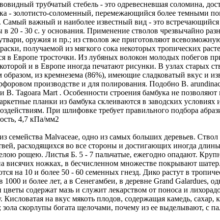
ревовидный трубчатый стебель - это одревесневшая соломина, до
бука - золотисто-соломенный, перемежающийся более темными п
. Самый важный и наиболее известный вид - это встречающийся в
в 20 - 30 с. у основания. Применение стволов чрезвычайно разн
твари, оружия и пр.; из стволов же приготовляют всевозможную 
аски, получаемой из мягкого сока некоторых тропических растени
ются в Европе тросточки. Из лубяных волокон молодых побегов п
оторой и в Европе иногда печатают рисунки. В узлах старых ств
 образом, из кремнезема (86%), имеющие сладковатый вкус и из
рфоровом производстве и для полирования. Подобно В. arundinac
 В. Tagoara Mart . Особенности строения бамбука не позволяют 
ркетные планки из бамбука склеиваются в заводских условиях 
оздействиям. При шлифовке требует правильного подбора абраз
ость, 4,7 кПа/мм2
е из семейства Malvaceae, одно из самых больших деревьев. Ствол 
етвей, расходящихся во все стороны и достигающих иногда длины
елою рощею. Листья Б. 5 - 7 пальчатые, ежегодно опадают. Крупн
а висячих ножках, в бесчисленном множестве покрывают шатер
ются на 10 и более 50 - 60 семенных гнезд. Дико растут в тропич
в 1000 и более лет, а в Сенегамбеи, в деревне Grand Galardues, 
 и цветы содержат мазь и служит лекарством от поноса и лихора
Кисловатая на вкус мякоть плодов, содержащая камедь, сахар, 
а; зола скорлупы богата щелочами, почему из ее выделывают, с 