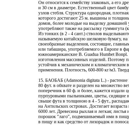
Он относится к семейству злаковых, а его д
и 30 см в диаметре. Естественный цвет бам
узлов стебля. Структура однородная, плотная
которого достигают 25 м. вышины и толщины 
домов, более молодые на выделку домашней у
употребляют также на рассылку гуммигута (кр
Из тонких (в 2 - 4 сант.) стволов выделыва
называемую китайскую шелковую бумагу, на к
своеобразные выделения, состоящие, главным
или табашира, употребляемого в Европе в фа
южноамериканские В. Guadua Humbet Bonpl. и
изготовления массивных изделий. Поэтому па
устойчив к механическим и климатическим в
применения. Плотность, 600-800 кг/м3. Тверд
15. БАОБАБ (Adansonia digitata L.) - растени
80 фут. в обхвате и разделен на множество в
поперечник в 60 ф. и более, кажется издали ц
пурпуровыми пыльниками, цветы, сидящие н
свыше фута в толщиною в 4 - 5 фут., распада
на Антильских островах. Достигает возраста 
6000 лет. Древесина рыхлая и легкая; листья
порошок "лаго", подмешиваемый ими в пищу. 
в пищу и как средство от лихорадок и понос