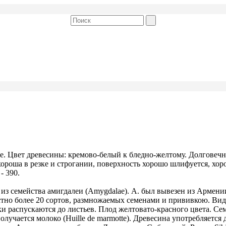
ке. Цвет древесины: кремово-белый к бледно-желтому. Долговеч
хороша в резке и строгании, поверхность хорошо шлифуется, хор
- 390.
 из семейства амигдалеи (Amygdalae). А. был вывезен из Армен
тно более 20 сортов, размножаемых семенами и прививкою. Видо
ки распускаются до листьев. Плод желтовато-красного цвета. Се
учается молоко (Huille de marmotte). Древесина употребляется 