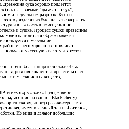
. Древесина бука хорошо поддается
ов (так называемый "дымчатый бук").
ьном и радиальном разрезах. Бук по
 Поэтому изделия из бука нельзя содержать
ратура и влажность в помещении не
 отделке и сушке. Процесс сушки древесины
ко колется, пилится и обрабатывается
 используется в мебельной
работ, из него хорошо изготавливать
ны получают уксусную кислоту и креозот.
лонь - почти белая, шириной около 3 см.
рупная, ровноволокнистая, древесина очень
альных и маслянистых веществ,
 США и некоторых зонах Центральной
ina, местное название - Black cherry),
-коричневатая, иногда розово-сероватая.
ративная, имеет красивый теплый оттенок,
бработки. Из вишни делают небольшие
нской вишни более темный, чем обычной