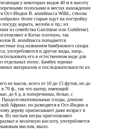
стигающая у некоторых видов 40 м в высоту
оперечными полосками в местах нахождения
 Ост-Индии В. arundinacca Willd., стволы
ообразно: более старые идут на постройку
посуду, корыта, желоба и пр.; их
и из семейства Garcinieae или Guttiferae).
риготовляют в Китае плотную, так
олов В. arundinacca попадаются
вестные под названием бамбукового сахара
ca, употребляются и другие виды, напр.,
использовать его в естественном виде для
из отдельных полос. Бамбук хорошо
ивных материалов и последовательности их
его не высок, всего от 10 до 15 футов, но до
 в 70 ф., так что шатер, имеющий
ые, до 6 д. в поперечники, белые, с
. Продолговатоовальные плоды, длиною
еской Африке, но разводятся в Ост-Индии и
одному дереву приписывают даже возраст в
док. Из листьев негры приготовляют
крахмал и молочную кислоту, употребляется
пальмовым маслом, мыло.