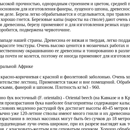
кой прочностью, однородным строением и цветом, средней пл
 основном для изготовления фанеры, лущеного шпона, древеснос
м деле. Береза легко обрабатывается и отделывается, при травл
хорошо гнется. Березовые капы (наросты на стволе) дают очень
ти древесины, березу применяют и для изготовления резных изде
 коробится, подвержена червоточине.
аде нашей страны. Древесина ее вязкая и твердая, легко подда
 красоте текстуры. Очень высоко ценится в мозаичных работах 
ачественному окрашиванию ее древесины и тонированию в различ
да почти не колется, поэтому ее иногда применяют для изготовл
нтральной Африке
 красно-коричневая с красной и фиолетовой заболонью. Очень х
оительстве лестниц. Применяется также и вне помещений. Обраб
сками, фанерой и шпоном. Плотность кг/м3 - 960.
 бук восточный (F. orientalis) - Oriental beech (на Кавказе и в К
h. Для произрастания бука наиболее благоприятны содержащие кал
овиях медленно растущий бук достигает высоты 40-45 метров и
обычно уже 120-летние стволы имеют много гнили и их древесин
растании в лесных массивах могут быть без сучков до 18 метро
Сердцевидные лучи очень широкие, при их разрезе выглядят как 
ая, с красновато-желтым или сероватым опенком. Хорошо обра