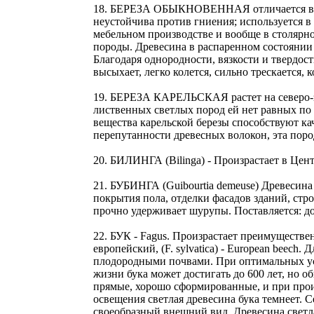
18. БЕРЕЗА ОБЫКНОВЕННАЯ отличается высо
неустойчива против гниения; используется в
мебельном производстве и вообще в столярно
породы. Древесина в распаренном состоянии 
Благодаря однородности, вязкости и твердос
высыхает, легко колется, сильно трескается,
19. БЕРЕЗА КАРЕЛЬСКАЯ растет на северо-зап
лиственных светлых пород ей нет равных по
вещества карельской березы способствуют к
перепутанности древесных волокон, эта поро
20. БИЛИНГА (Bilinga) - Произрастает в Це
21. БУБИНГА (Guibourtia demeuse) Древесина
покрытия пола, отделки фасадов зданий, стр
прочно удерживает шурупы. Поставляется: до
22. БУК - Fagus. Произрастает преимущественно
европейский, (F. sylvatica) - European beec
плодородными почвами. При оптимальных усл
жизни бука может достигать до 600 лет, но 
прямые, хорошо сформированные, и при произ
освещения светлая древесина бука темнеет. 
своеобразный внешний вид. Древесина светл