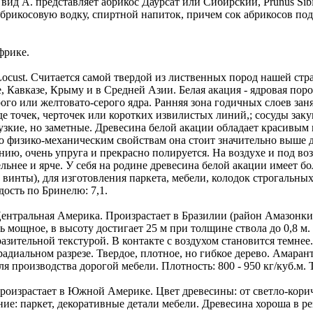
ид А. представляет абрикос Даурсат или Сибирский, Prunus Sibir
абрикосовую водку, спиртной напиток, причем сок абрикосов по
фрике.
ocust. Считается самой твердой из лиственных пород нашей стра
 Кавказе, Крыму и в Средней Азии. Белая акация - ядровая поро
рого или желтовато-серого ядра. Ранняя зона годичных слоев за
де точек, черточек или коротких извилистых линий,; сосуды за
узкие, но заметные. Древесина белой акации обладает красивым 
 физико-механическим свойствам она стоит значительно выше ду
нию, очень упруга и прекрасно полируется. На воздухе и под во
ельнее и ярче. У себя на родине древесина белой акации имеет б
винты), для изготовления паркета, мебели, колодок строгальны
дость по Бринелю: 7,1.
Центральная Америка. Произрастает в Бразилии (район Амазонки
мощное, в высоту достигает 25 м при толщине ствола до 0,8 м.
азительной текстурой. В контакте с воздухом становится темне
радиальном разрезе. Твердое, плотное, но гибкое дерево. Амара
 производства дорогой мебели. Плотность: 800 - 950 кг/куб.м. Т
роизрастает в Южной Америке. Цвет древесины: от светло-корич
ие: паркет, декоративные детали мебели. Древесина хороша в ре