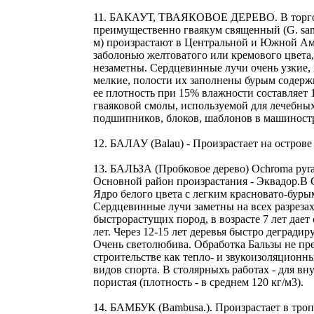
11. БАКАУТ, ТВАЯКОВОЕ ДЕРЕВО. В торговле о
преимущественно гваякум священный (G. sanct
м) произрастают в Центральной и Южной Амери
заболонью желтоватого или кремового цвета, 
незаметны. Сердцевинные лучи очень узкие,
мелкие, полости их заполнены бурым содерж
ее плотность при 15% влажности составляет 1
гваяковой смолы, используемой для лечебных
подшипников, блоков, шаблонов в машиностр
12. БАЛАУ (Balau) - Произрастает на остров
13. БАЛЬЗА (Пробковое дерево) Ochroma pyra
Основной район произрастания - Эквадор.В С
Ядро белого цвета с легким красновато-бур
Сердцевинные лучи заметны на всех разрезах
быстрорастущих пород, в возрасте 7 лет дает
лет. Через 12-15 лет деревья быстро деградир
Очень светолюбива. Обработка Бальзы не пре
строительстве как тепло- и звукоизоляционн
видов спорта. В столярныхъ работах - для вн
пористая (плотность - в среднем 120 кг/м3).
14. БАМБУК (Bambusa.). Произрастает в троп