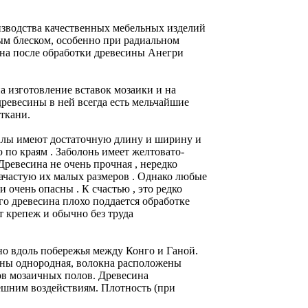
изводства качественных мебельных изделий
ым блеском, особенно при радиальном
тна после обработки древесины Анегри
а изготовление вставок мозаики и на
ревесины в ней всегда есть мельчайшие
ткани.
лы имеют достаточную длину и ширину и
 по краям . Заболонь имеет желтовато-
 Древесина не очень прочная , нередко
ачастую их малых размеров . Однако любые
 очень опасны . К счастью , это редко
го древесина плохо поддается обработке
 крепеж и обычно без труда
нно вдоль побережья между Конго и Ганой.
сины однородная, волокна расположены
ов мозаичных полов. Древесина
нешним воздействиям. Плотность (при