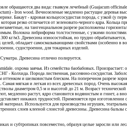
бращаются два вида: гваякум лечебный (Guajacum officinale) -
um) - Iron wood. Вечнозеленые медленно растущие деревья высот
ке. Бакаут - ядровая кольцесосудистая порода, с узкой (у перв
которая резко отличается от зеленовато-черного ядра. Кольца пр
 незаметные, на тангенциальном разрезе расположены горизонт
имым. Волокна либриформа толстостенные, с узкими полостями.
300 кг/м3. Древесина износостойкая, но трудно обрабатывается,
 целей, обладает самосмазывающими свойствами (особенно в вод
оении, судостроении, для токарных изделий.
е Суматра. Древесина отлично полируется.
midale. охрома заячья. Из семейства баобабовых. Произрастает:
НГ - Колхида. Порода лиственная, рассеянно-сосудистая. Заболо
ым оттенком и шелковистым блеском. На поперечном разрезе хо
. Самая мягкая и легкая из всех древесных пород. Очень высока
 стволы диаметром 0,5 м и высотой до 21 м. Возраст технической 
уют, медленно растут, ядро становится водянистым и гниет, а вн
дставляет никаких трудностей. Применяется при изготовлении о
ый материал. Используется для производства игрушек, театраль
утренних слоев клееной слоистой древесины. Древесина бальзы са
иках и субтропиках повсеместно, образуя целые заросли или лес