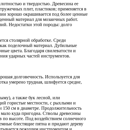
отностью и твердостью. Древесина ее
тружечных плит, пластиков; применяется в
ении хорошо окрашивается под более ценные
 ценный материал для мозаичных работ.
лий. Недостатки этой породы: долго
ется столярной обработке. Среди
и как поделочный материал. Дубильные
ные цвета. Благодаря свилеватости и
ения ударных частей инструментов.
орошая долговечность. Используется для
отка умерено трудная, шлифуется средне,
рыму), а также бук лесной, или
ьций гористые местности, с рыхлыми и
 150 см в диаметре. Продолжительность
а мало куда пригодна. Стволы древесины
в по высоте. Под воздействием солнечного
темные блестящие пятна и придают дереву
батывается режущим инструментом и