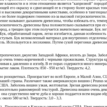
ие влажности и в этом отношении является "капризной" породой
ющей его окраску и сдвигающей ее в сторону более красных тон
й и высокими декоративными качествами, особенно в тангенциал
но он более подвержен гниению из-за высокой гигроскопичности.
ление называют дыханием древесины, чтобы избежать его, темпе
оскопичность древесины бука положительно сказывается при ее
род, а трещин при этом получается значительно меньше. Бук лег
Бук, обработанный паром, легко изгибается, данная особенность
тульев. Бук великолепный материал для внутренних отделочных 
бель. Используется в лесохимии. Путем сухой перегонки древеси
т в тропических джунглях Западной Африки, вплоть до Заира. Забо
 до очень темно-коричневой с черными прожилками. Структура к
йчивая к давлению и изгибу, В ее порах содержится много минер
тие лаком. Плотность: 850 - 950 кг/м3. Твердость: 4,2.
тво розоцветных. Произрастает во всей Европе, в Малой Азии,
нашей страны. Различают также американскую вишню ( Prunus serot
ША. Заболонь вишни узкая, желтоватая. Зрелая древесина розово
носительно равномерной текстурой. Древесина вишни очень деко
и она существенно мягче дуба и хорошо поддается всем видам о
коло 580 кг/м3. Твердость: 3,0 - 3,3.
 Произрастает в Канаде и северной части США. Цвет америка