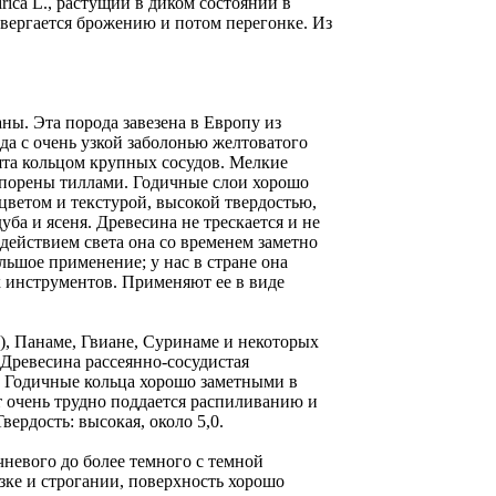
ica L., растущий в диком состоянии в
двергается брожению и потом перегонке. Из
ны. Эта порода завезена в Европу из
да с очень узкой заболонью желтоватого
нята кольцом крупных сосудов. Мелкие
купорены тиллами. Годичные слои хорошо
цветом и текстурой, высокой твердостью,
ба и ясеня. Древесина не трескается и не
здействием света она со временем заметно
ольшое применение; у нас в стране она
х инструментов. Применяют ее в виде
), Панаме, Гвиане, Суринаме и некоторых
 Древесина рассеянно-сосудистая
е. Годичные кольца хорошо заметными в
нт очень трудно поддается распиливанию и
вердость: высокая, около 5,0.
невого до более темного с темной
зке и строгании, поверхность хорошо