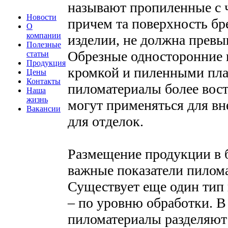
называют пропиленные с 
Новости
причем та поверхность бре
О
компании
изделии, не должна превы
Полезные
Обрезные односторонние 
статьи
Продукция
кромкой и пиленными пла
Цены
Контакты
пиломатериалы более вост
Наша
жизнь
могут применяться для в
Вакансии
для отделок.
Размещение продукции в б
важные показатели пилом
Существует еще один тип
– по уровню обработки. В
пиломатериалы разделяют 