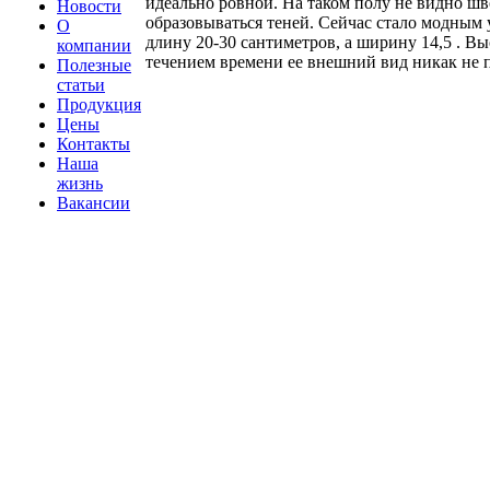
идеально ровной. На таком полу не видно шво
Новости
образовываться теней. Сейчас стало модным 
О
длину 20-30 сантиметров, а ширину 14,5 . Вы
компании
течением времени ее внешний вид никак не п
Полезные
статьи
Продукция
Цены
Контакты
Наша
жизнь
Вакансии