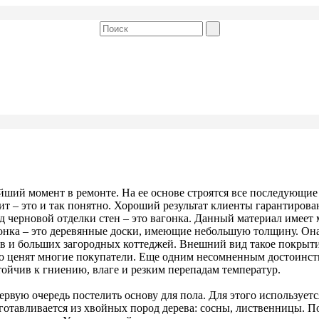
ший момент в ремонте. На ее основе строятся все последующие р
ит – это и так понятно. Хороший результат клиенты гарантиров
д черновой отделки стен – это вагонка. Данный материал имеет
гонка – это деревянные доски, имеющие небольшую толщину. Она
лов и больших загородных коттеджей. Внешний вид такое покрыти
ко ценят многие покупатели. Еще одним несомненным достоинств
ойчив к гниению, влаге и резким перепадам температур.
рвую очередь постелить основу для пола. Для этого используетс
готавливается из хвойных пород дерева: сосны, лиственницы. П