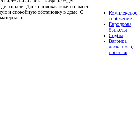
т источника света, тогда не будет
о диагонали. Доска половая обычно имеет
тную и спокойную обстановку в доме. С
Комплексное
 материала.
снабжение
Евродрова,
брикеты
Срубы
Вагонка,
доска пола,
погонаж