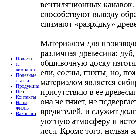
вентиляционных канавок.
способствуют выводу обра
снимают «разрядку» древ
Материалом для производс
различная древесина: дуб,
Новости
обшивочную доску изгота
О
компании
ели, сосны, пихты, но, п
Полезные
материалом является сиби
статьи
Продукция
присутствию в ее древеси
Цены
Контакты
она не гниет, не подверга
Наша
жизнь
вредителей, и служит долг
Вакансии
уютную атмосферу и источ
леса. Кроме того, нельзя 