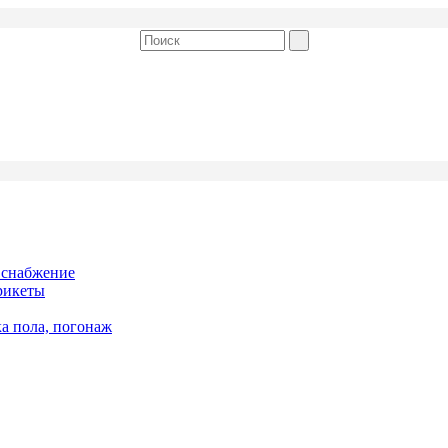
 снабжение
рикеты
ка пола, погонаж