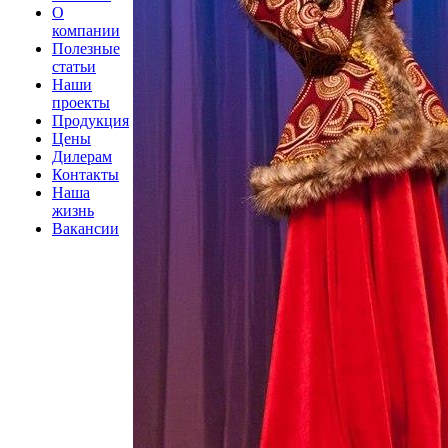
О
компании
Полезные
статьи
Наши
проекты
Продукция
Цены
Дилерам
Контакты
Наша
жизнь
Вакансии