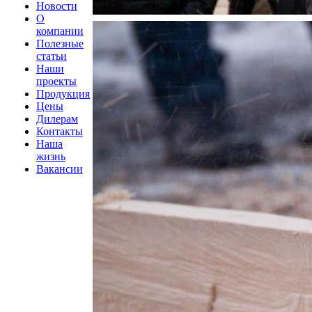
Новости
О
компании
Полезные
статьи
Наши
проекты
Продукция
Цены
Дилерам
Контакты
Наша
жизнь
Вакансии