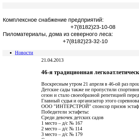
Комплексное снабжение предприятий:
+7(8182)23-10-08
Пиломатериалы, дома из северного леса:
+7(8182)23-32-10
Новости
21.04.2013
46-я традиционная легкоатлетичес
Воскресным утром 21 апреля в 46-ой раз про
Детские сады также не пропустили спортивны
сезон и стало своеобразной репетицией перед
Главный судья и организатор этого соревнов
ООО "ИНТЕРСТРОЙ" спонсор призов эстафет
Победители эстафеты:
Среди девочек детских садов
1 место – д/с № 167
2 место – д/с № 114
3 место – д/с № 179