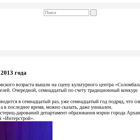
 2013 года
вского возраста вышли на сцену культурного центра «Соломбала
ителей. Очередной, семнадцатый по счету традиционный конкурс
одится в семнадцатый раз, уже семнадцатый год подряд, что озн
а в последнее время, можно сказать, даже уникален.
ериц-дарований департамент образования мэрии города Арханг
я «Интерстрой».