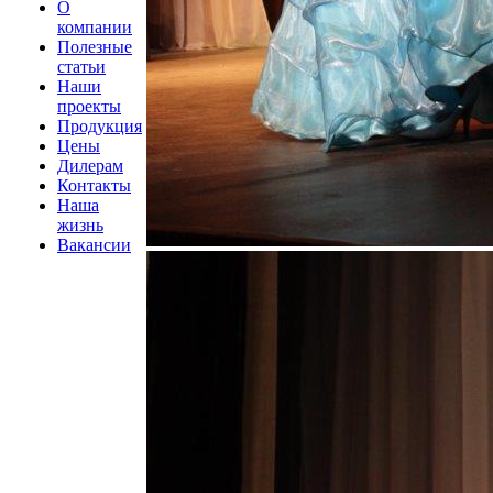
О
компании
Полезные
статьи
Наши
проекты
Продукция
Цены
Дилерам
Контакты
Наша
жизнь
Вакансии