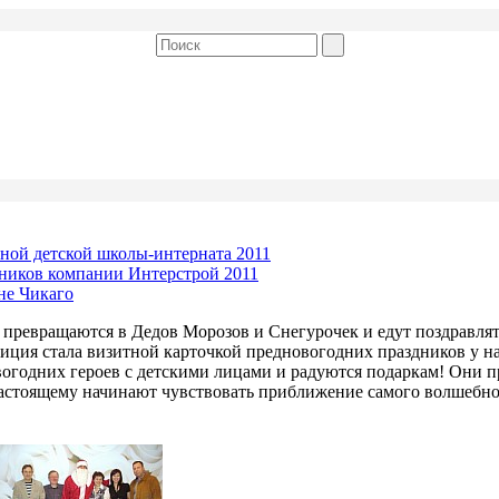
ьной детской школы-интерната 2011
дников компании Интерстрой 2011
не Чикаго
 превращаются в Дедов Морозов и Снегурочек и едут поздравля
иция стала визитной карточкой предновогодних праздников у на
годних героев с детскими лицами и радуются подаркам! Они пр
астоящему начинают чувствовать приближение самого волшебно