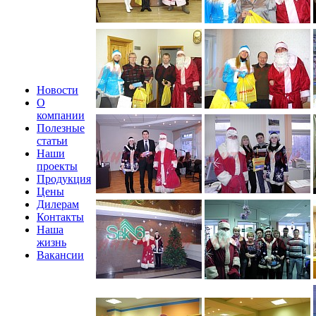
Новости
О
компании
Полезные
статьи
Наши
проекты
Продукция
Цены
Дилерам
Контакты
Наша
жизнь
Вакансии