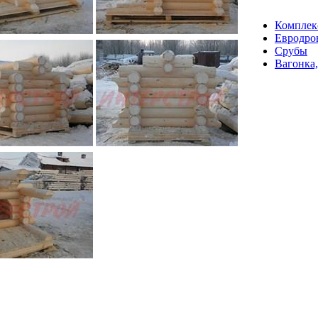
Комплек
Евродро
Срубы
Вагонка,