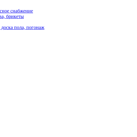
сное снабжение
ва, брикеты
 доска пола, погонаж