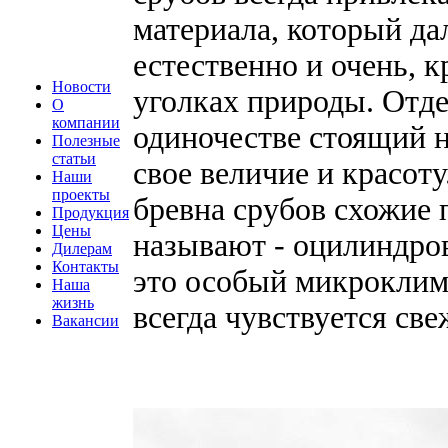
материала, который да
естественно и очень, 
Новости
уголках природы. Отде
О
компании
одиночестве стоящий н
Полезные
статьи
свое величие и красот
Наши
проекты
бревна срубов схожие 
Продукция
Цены
называют - оцилиндро
Дилерам
Контакты
это особый микроклим
Наша
жизнь
всегда чувствуется св
Вакансии