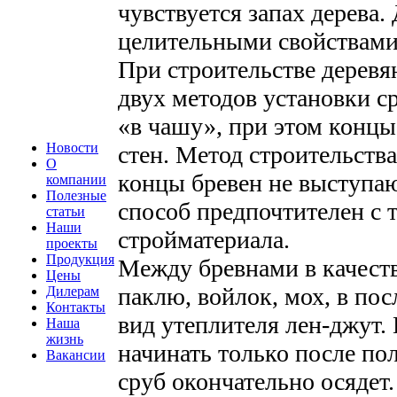
чувствуется запах дерева.
целительными свойствами
При строительстве деревя
двух методов установки с
«в чашу», при этом концы
Новости
стен. Метод строительства
О
концы бревен не выступаю
компании
Полезные
способ предпочтителен с 
статьи
Наши
стройматериала.
проекты
Продукция
Между бревнами в качест
Цены
паклю, войлок, мох, в по
Дилерам
Контакты
вид утеплителя лен-джут
Наша
жизнь
начинать только после по
Вакансии
сруб окончательно осядет