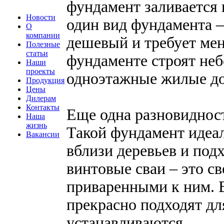
фундамент заливается 
Новости
один вид фундамента –
О
компании
дешевый и требует мен
Полезные
статьи
фундаменте строят не
Наши
проекты
одноэтажные жилые до
Продукция
Цены
Дилерам
Контакты
Еще одна разновидност
Наша
жизнь
Такой фундамент идеал
Вакансии
вблизи деревьев и подх
винтовые сваи – это св
приваренными к ним. 
прекрасно подходят дл
устанавливаются.