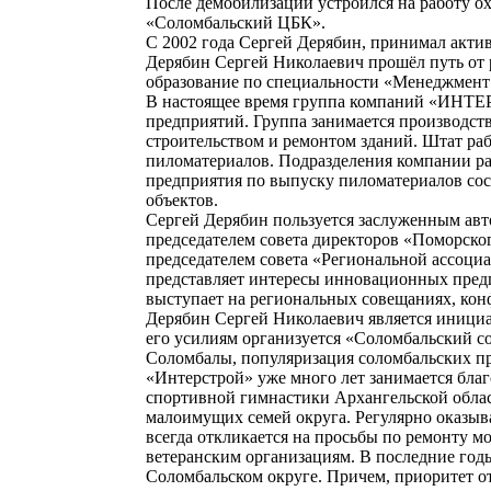
После демобилизации устроился на работу о
«Соломбальский ЦБК».
С 2002 года Сергей Дерябин, принимал акти
Дерябин Сергей Николаевич прошёл путь от р
образование по специальности «Менеджмен
В настоящее время группа компаний «ИНТЕР
предприятий. Группа занимается производст
строительством и ремонтом зданий. Штат раб
пиломатериалов. Подразделения компании ра
предприятия по выпуску пиломатериалов сост
объектов.
Сергей Дерябин пользуется заслуженным автор
председателем совета директоров «Поморско
председателем совета «Региональной ассоци
представляет интересы инновационных предпр
выступает на региональных совещаниях, кон
Дерябин Сергей Николаевич является иници
его усилиям организуется «Соломбальский с
Соломбалы, популяризация соломбальских пр
«Интерстрой» уже много лет занимается бла
спортивной гимнастики Архангельской облас
малоимущих семей округа. Регулярно оказыв
всегда откликается на просьбы по ремонту м
ветеранским организациям. В последние год
Соломбальском округе. Причем, приоритет о