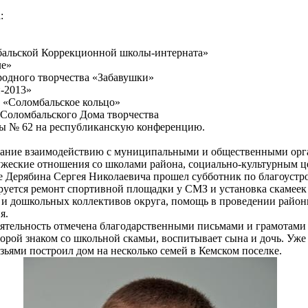
:
мбальской Коррекционной школы-интерната»
ле»
ародного творчества «Забавушки»
и-2013»
 «Соломбальское кольцо»
 Соломбальского Дома творчества
лы № 62 на республиканскую конференцию.
мание взаимодействию с муниципальными и общественными орг
жеские отношения со школами района, социально-культурным ц
 Дерябина Сергея Николаевича прошел субботник по благоустро
ируется ремонт спортивной площадки у СМЗ и установка скамеек
 и дошкольных коллективов округа, помощь в проведении райо
я.
еятельность отмечена благодарственными письмами и грамотами 
торой знаком со школьной скамьи, воспитывает сына и дочь. Уже
зьями построил дом на несколько семей в Кемском поселке.