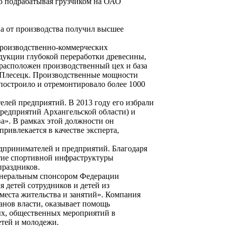
но подрабатывая грузчиком на ОАО
ва от производства получил высшее
роизводственно-коммерческих
дукции глубокой переработки древесины,
 расположен производственный цех и база
. Плесецк. Производственные мощности
 построило и отремонтировало более 1000
телей предприятий. В 2013 году его избрали
редприятий Архангельской области) и
а». В рамках этой должности он
ривлекается в качестве эксперта,
принимателей и предприятий. Благодаря
итие спортивной инфраструктуры
праздников.
генеральным спонсором Федерации
 детей сотрудников и детей из
места жительства и занятий». Компания
ганов власти, оказывает помощь
ых, общественных мероприятий в
етей и молодежи.