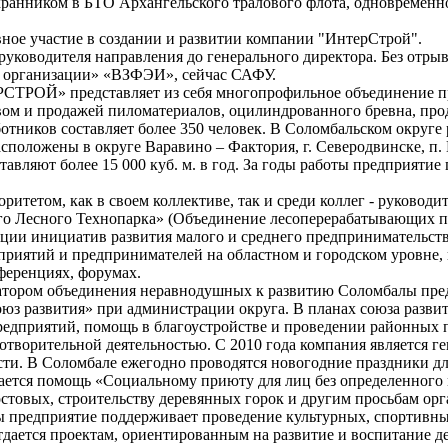
хранником в БТО Архангельского тралового флота, одновремен
вное участие в создании и развитии компании "ИнтерСтрой".
уководителя направления до генерального директора. Без отры
т организации» «ВЗФЭИ», сейчас САФУ.
СТРОЙ» представляет из себя многопрофильное объединение п
вом и продажей пиломатериалов, оцилиндрованного бревна, про
отников составляет более 350 человек. В Соломбальском округе
сположены в округе Варавино – Фактория, г. Северодвинске, п
авляют более 15 000 куб. м. в год. За годы работы предприятие
итетом, как в своем коллективе, так и среди коллег - руководи
го Лесного Технопарка» (Объединение лесоперерабатывающих п
ации инициатив развития малого и среднего предпринимательств
иятий и предпринимателей на областном и городском уровне, п
ференциях, форумах.
атором объединения неравнодушных к развитию Соломбалы пред
оюз развития» при администрации округа. В планах союза разв
едприятий, помощь в благоустройстве и проведении районных 
готворительной деятельностью. С 2010 года компания является 
ти. В Соломбале ежегодно проводятся новогодние праздники для
ается помощь «Социальному приюту для лиц без определенного 
остовых, строительству деревянных горок и другим просьбам ор
ы предприятие поддерживает проведение культурных, спортивн
тдается проектам, ориентированным на развитие и воспитание д