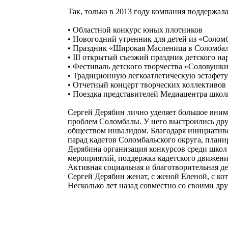
Так, только в 2013 году компания поддержала
• Областной конкурс юных плотников
• Новогодний утренник для детей из «Соло
• Праздник «Широкая Масленица в Соломба
• III открытый съезжий праздник детского н
• Фестиваль детского творчества «Соловушк
• Традиционную легкоатлетическую эстафету
• Отчетный концерт творческих коллективов
• Поездка представителей Медиацентра шко
Сергей Дерябин лично уделяет большое вни
проблем Соломбалы. У него выстроились дру
обществом инвалидом. Благодаря инициативе
парад кадетов Соломбальского округа, план
Дерябина организация конкурсов среди школ
мероприятий, поддержка кадетского движени
Активная социальная и благотворительная д
Сергей Дерябин женат, с женой Еленой, с ко
Несколько лет назад совместно со своими дру