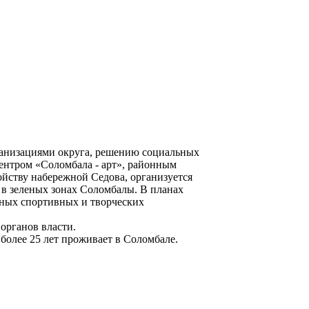
анизациями округа, решению социальных
ентром «Соломбала - арт», районным
йству набережной Седова, организуется
 в зеленых зонах Соломбалы. В планах
нных спортивных и творческих
органов власти.
 более 25 лет проживает в Соломбале.