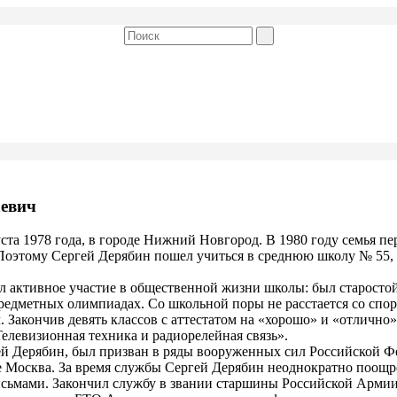
аевич
ста 1978 года, в городе Нижний Новгород. В 1980 году семья пе
 Поэтому Сергей Дерябин пошел учиться в среднюю школу № 55,
 активное участие в общественной жизни школы: был старостой 
редметных олимпиадах. Со школьной поры не расстается со спор
 Закончив девять классов с аттестатом на «хорошо» и «отлично
елевизионная техника и радиорелейная связь».
й Дерябин, был призван в ряды вооруженных сил Российской Ф
оде Москва. За время службы Сергей Дерябин неоднократно поощ
сьмами. Закончил службу в звании старшины Российской Армии